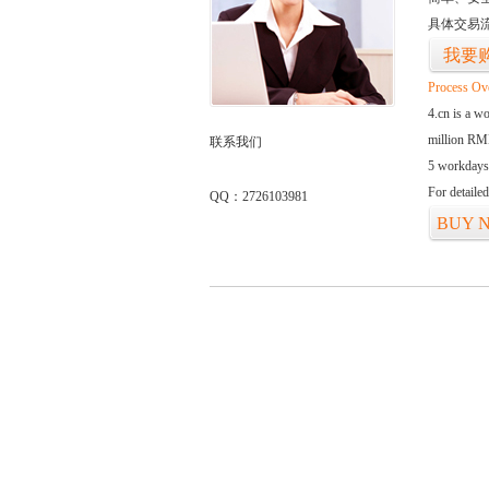
具体交易
我要
Process Ov
4.cn is a w
million RMB
联系我们
5 workdays
For detaile
QQ：2726103981
BUY 