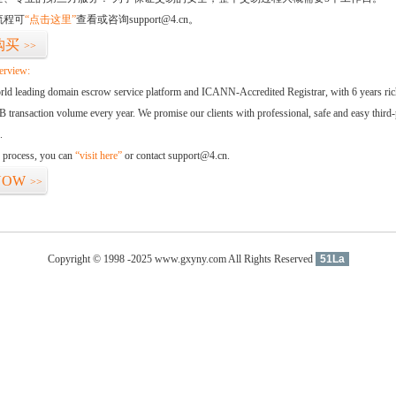
流程可
“点击这里”
查看或咨询support@4.cn。
购买
>>
erview:
orld leading domain escrow service platform and ICANN-Accredited Registrar, with 6 years ri
 transaction volume every year. We promise our clients with professional, safe and easy third-
.
d process, you can
“visit here”
or contact support@4.cn.
NOW
>>
Copyright © 1998 -2025 www.gxyny.com All Rights Reserved
51La