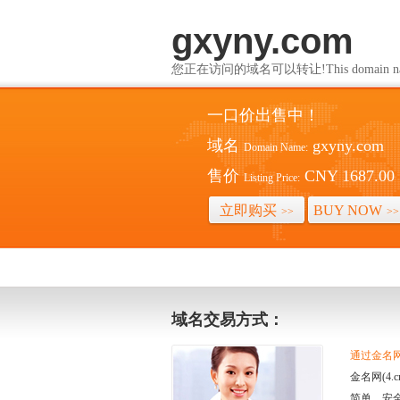
gxyny.com
您正在访问的域名可以转让!This domain name i
一口价出售中！
域名
gxyny.com
Domain Name:
售价
CNY 1687.00
Listing Price:
立即购买
BUY NOW
>>
>>
域名交易方式：
通过金名网(
金名网(4
简单、安